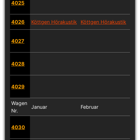
4025
4026
Köttgen Hörakustik
Köttgen Hörakustik
Köt
4027
4028
4029
Wagen
Januar
Februar
Mär
Nr.
4030