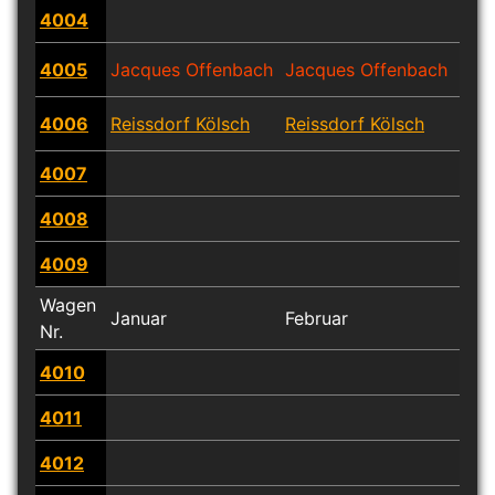
4004
4005
Jacques Offenbach
Jacques Offenbach
Jac
4006
Reissdorf Kölsch
Reissdorf Kölsch
Reis
4007
4008
4009
Wagen
Januar
Februar
Mär
Nr.
4010
4011
4012