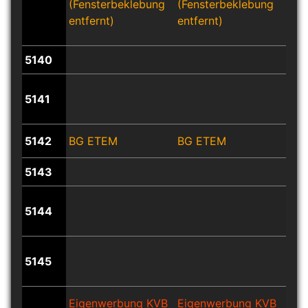
(Fensterbeklebung
(Fensterbeklebung
(Fe
entfernt)
entfernt)
entf
5140
5141
5142
BG ETEM
BG ETEM
BG 
5143
5144
5145
Eigenwerbung KVB
Eigenwerbung KVB
Eig