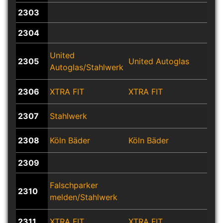
2303
2304
United
2305
United Autoglas
Uni
Autoglas/Stahlwerk
2306
XTRA FIT
XTRA FIT
2307
Stahlwerk
2308
Köln Bäder
Köln Bäder
Köl
2309
Falschparker
2310
melden/Stahlwerk
2311
XTRA FIT
XTRA FIT
XTR