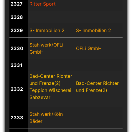
2327
Ritter Sport
2328
2329
S- Immobilien 2
S- Immobilien 2
S- I
Stahlwerk/OFLi
2330
OFLi GmbH
OFL
GmbH
2331
Bad-Center Richter
und Frenze(2)
Bad-Center Richter
Bad
2332
Teppich Wäscherei
und Frenze(2)
und
Sabzevar
Stahlwerk/Köln
2333
Bäder