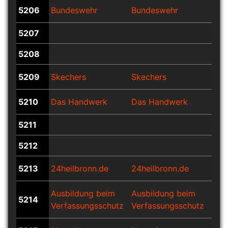
5206
Bundeswehr
Bundeswehr
Bun
5207
5208
5209
Skechers
Skechers
Ske
5210
Das Handwerk
Das Handwerk
Das
5211
5212
5213
24heilbronn.de
24heilbronn.de
24h
Ausbildung beim
Ausbildung beim
Aus
5214
Verfassungsschutz
Verfassungsschutz
Ver