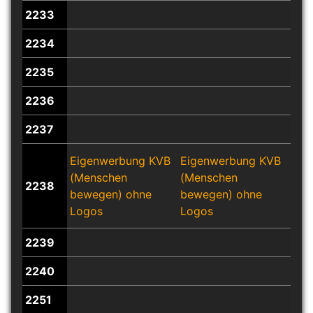
2233
2234
2235
2236
2237
Eigenwerbung KVB
Eigenwerbung KVB
Eig
(Menschen
(Menschen
(Me
2238
bewegen) ohne
bewegen) ohne
bew
Logos
Logos
Log
2239
2240
2251