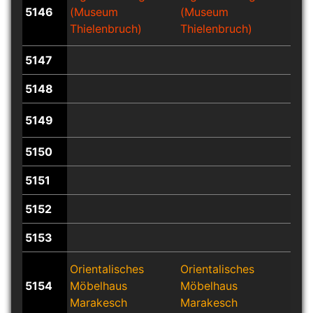
5146
(Museum
(Museum
(Mu
Thielenbruch)
Thielenbruch)
Thie
5147
5148
5149
5150
5151
5152
5153
Orientalisches
Orientalisches
Orie
5154
Möbelhaus
Möbelhaus
Möb
Marakesch
Marakesch
Mar