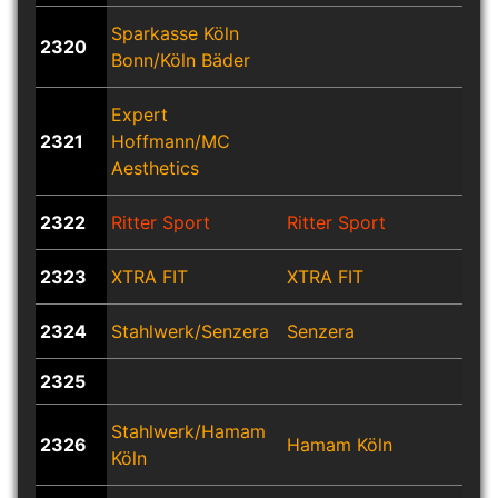
Sparkasse Köln
2320
Bonn/Köln Bäder
Expert
2321
Hoffmann/MC
zum
Aesthetics
2322
Ritter Sport
Ritter Sport
Ritt
2323
XTRA FIT
XTRA FIT
2324
Stahlwerk/Senzera
Senzera
Sen
2325
Stahlwerk/Hamam
2326
Hamam Köln
Köln