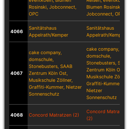
eventkoeln, Blumen
Reisen, eventkoeln,
Rosinski, Jobconnect,
Blumen Rosinski,
OPC
Jobconnect, OPC
Sanitätshaus
Sanitätshaus
4066
Appelrath/Kemper
Appelrath/Kemper
cake company,
cake company,
domschule,
domschule,
Stonebusters, SAA
Stonebusters, SAAB
Zentrum Köln Ost,
4067
Zentrum Köln Ost,
Musikschule Zöllner
Musikschule Zöllner,
Graffiti-Kummer,
Graffiti-Kummer, Nietzer
Nietzer
Sonnenschutz
Sonnenschutz
Concord Matratzen
4068
Concord Matratzen (2)
(2)