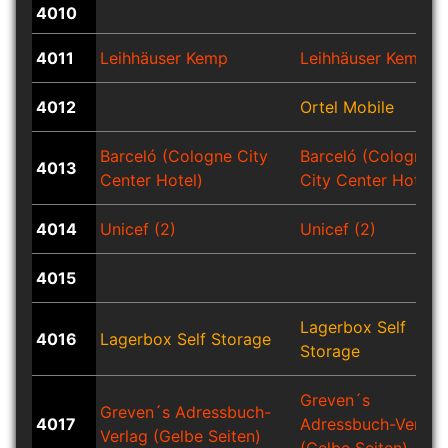
4010
4011
Leihhäuser Kemp
Leihhäuser Kemp
4012
Ortel Mobile
Barceló (Cologne City
Barceló (Cologne
4013
Center Hotel)
City Center Hotel)
4014
Unicef (2)
Unicef (2)
4015
Lagerbox Self
4016
Lagerbox Self Storage
Storage
Greven´s
Greven´s Adressbuch-
4017
Adressbuch-Verlag
Verlag (Gelbe Seiten)