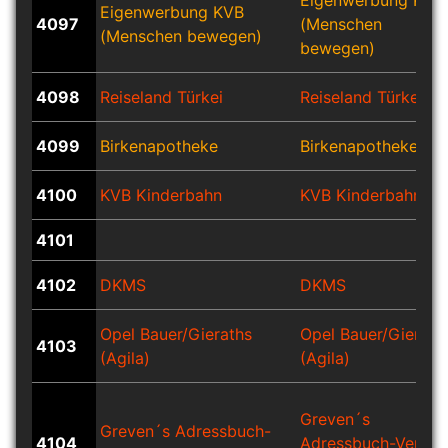
Eigenwerbung KVB
Eigenwerbung KVB
4097
(Menschen
(Menschen bewegen)
bewegen)
4098
Reiseland Türkei
Reiseland Türkei
4099
Birkenapotheke
Birkenapotheke
4100
KVB Kinderbahn
KVB Kinderbahn
4101
4102
DKMS
DKMS
Opel Bauer/Gieraths
Opel Bauer/Gierath
4103
(Agila)
(Agila)
Greven´s
Greven´s Adressbuch-
4104
Adressbuch-Verlag