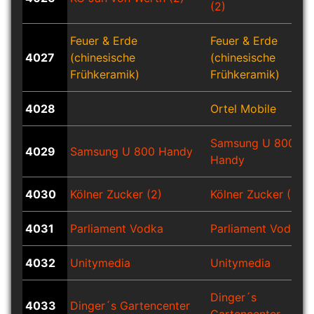
(2)
Feuer & Erde
Feuer & Erde
4027
(chinesische
(chinesische
Frühkeramik)
Frühkeramik)
4028
Ortel Mobile
Samsung U 800
4029
Samsung U 800 Handy
Handy
4030
Kölner Zucker (2)
Kölner Zucker (2)
4031
Parliament Vodka
Parliament Vodka
4032
Unitymedia
Unitymedia
Dinger´s
4033
Dinger´s Gartencenter