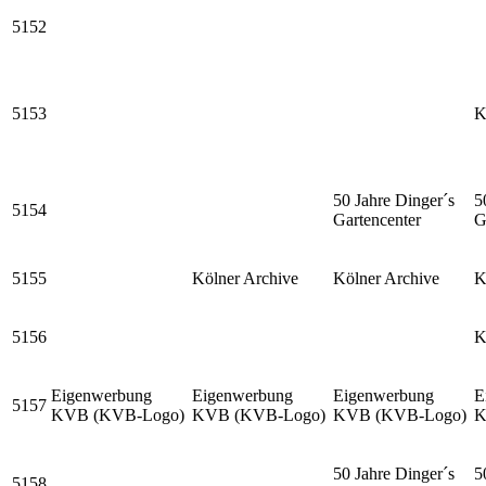
5152
5153
K
50 Jahre Dinger´s
5
5154
Gartencenter
G
5155
Kölner Archive
Kölner Archive
K
5156
K
Eigenwerbung
Eigenwerbung
Eigenwerbung
E
5157
KVB (KVB-Logo)
KVB (KVB-Logo)
KVB (KVB-Logo)
K
50 Jahre Dinger´s
5
5158