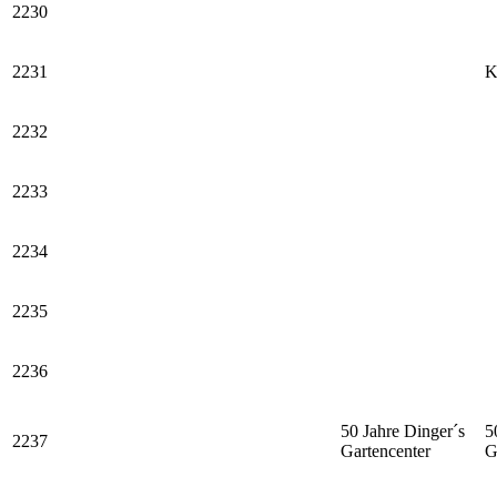
2230
2231
K
2232
2233
2234
2235
2236
50 Jahre Dinger´s
5
2237
Gartencenter
G