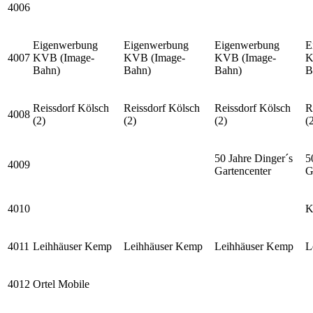
4006
Eigenwerbung
Eigenwerbung
Eigenwerbung
E
4007
KVB (Image-
KVB (Image-
KVB (Image-
K
Bahn)
Bahn)
Bahn)
B
Reissdorf Kölsch
Reissdorf Kölsch
Reissdorf Kölsch
R
4008
(2)
(2)
(2)
(
50 Jahre Dinger´s
5
4009
Gartencenter
G
4010
K
4011
Leihhäuser Kemp
Leihhäuser Kemp
Leihhäuser Kemp
L
4012
Ortel Mobile