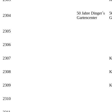
50 Jahre Dinger´s
5
2304
Gartencenter
G
2305
2306
2307
K
2308
K
2309
K
2310