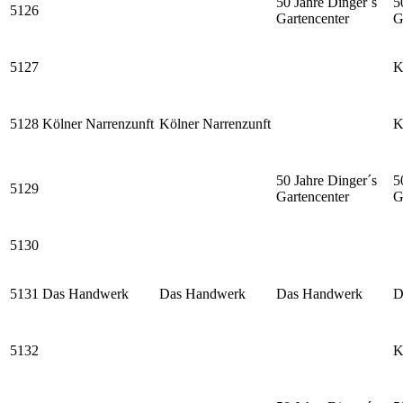
50 Jahre Dinger´s
5
5126
Gartencenter
G
5127
K
5128
Kölner Narrenzunft
Kölner Narrenzunft
K
50 Jahre Dinger´s
5
5129
Gartencenter
G
5130
5131
Das Handwerk
Das Handwerk
Das Handwerk
D
5132
K