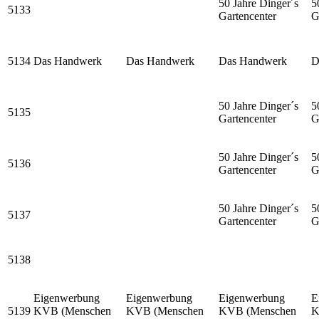
50 Jahre Dinger´s
5
5133
Gartencenter
G
5134
Das Handwerk
Das Handwerk
Das Handwerk
D
50 Jahre Dinger´s
5
5135
Gartencenter
G
50 Jahre Dinger´s
5
5136
Gartencenter
G
50 Jahre Dinger´s
5
5137
Gartencenter
G
5138
Eigenwerbung
Eigenwerbung
Eigenwerbung
E
5139
KVB (Menschen
KVB (Menschen
KVB (Menschen
K