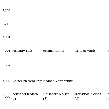
5208
5210
4001
4002
germanwings
germanwings
germanwings
g
4003
4004
Kölner Narrenzunft
Kölner Narrenzunft
Reissdorf Kölsch
Reissdorf Kölsch
Reissdorf Kölsch
R
4005
(2)
(2)
(2)
(