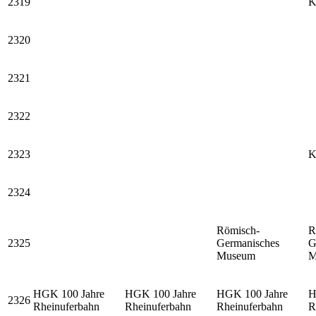
2319
K
2320
2321
2322
2323
K
2324
Römisch-
R
2325
Germanisches
G
Museum
M
HGK 100 Jahre
HGK 100 Jahre
HGK 100 Jahre
H
2326
Rheinuferbahn
Rheinuferbahn
Rheinuferbahn
R