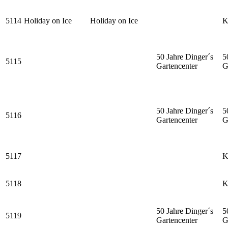
5114
Holiday on Ice
Holiday on Ice
K
50 Jahre Dinger´s
5
5115
Gartencenter
G
50 Jahre Dinger´s
5
5116
Gartencenter
G
5117
K
5118
K
50 Jahre Dinger´s
5
5119
Gartencenter
G