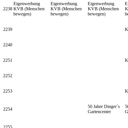
Eigenwerbung
Eigenwerbung
Eigenwerbung
E
2238
KVB (Menschen
KVB (Menschen
KVB (Menschen
K
bewegen)
bewegen)
bewegen)
b
2239
K
2240
2251
K
2252
2253
K
50 Jahre Dinger´s
5
2254
Gartencenter
G
2255