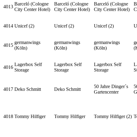
Barceló (Cologne
Barceló (Cologne
Barceló (Cologne
B
4013
City Center Hotel)
City Center Hotel)
City Center Hotel)
C
4014
Unicef (2)
Unicef (2)
Unicef (2)
U
germanwings
germanwings
germanwings
g
4015
(Köln)
(Köln)
(Köln)
(
Lagerbox Self
Lagerbox Self
Lagerbox Self
L
4016
Storage
Storage
Storage
S
50 Jahre Dinger´s
5
4017
Deko Schmitt
Deko Schmitt
Gartencenter
G
4018
Tommy Hilfiger
Tommy Hilfiger
Tommy Hilfiger (2)
T