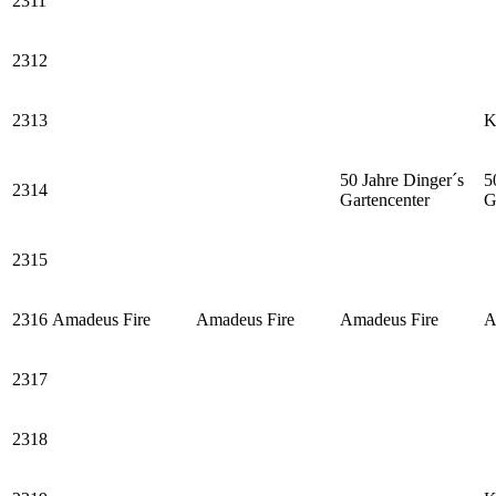
2311
2312
2313
K
50 Jahre Dinger´s
5
2314
Gartencenter
G
2315
2316
Amadeus Fire
Amadeus Fire
Amadeus Fire
A
2317
2318