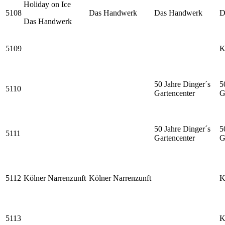
Holiday on Ice
5108
Das Handwerk
Das Handwerk
D
Das Handwerk
5109
K
50 Jahre Dinger´s
5
5110
Gartencenter
G
50 Jahre Dinger´s
5
5111
Gartencenter
G
5112
Kölner Narrenzunft
Kölner Narrenzunft
K
5113
K