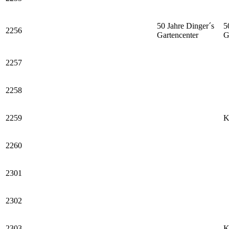
50 Jahre Dinger´s
5
2256
Gartencenter
G
2257
2258
2259
K
2260
2301
2302
2303
K