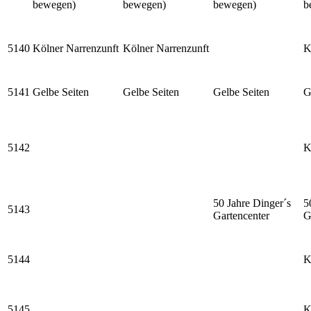
bewegen)
bewegen)
bewegen)
b
5140
Kölner Narrenzunft
Kölner Narrenzunft
K
5141
Gelbe Seiten
Gelbe Seiten
Gelbe Seiten
G
5142
K
50 Jahre Dinger´s
5
5143
Gartencenter
G
5144
K
5145
K