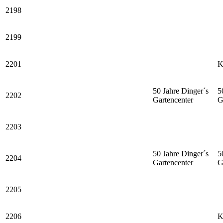
2198
2199
2201
K
50 Jahre Dinger´s
5
2202
Gartencenter
G
2203
50 Jahre Dinger´s
5
2204
Gartencenter
G
2205
2206
K