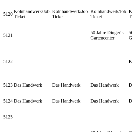
Kölnhandwerk/Job-
Kölnhandwerk/Job-
Kölnhandwerk/Job-
K
5120
Ticket
Ticket
Ticket
T
50 Jahre Dinger´s
5
5121
Gartencenter
G
5122
K
5123
Das Handwerk
Das Handwerk
Das Handwerk
D
5124
Das Handwerk
Das Handwerk
Das Handwerk
D
5125